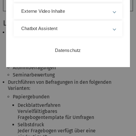
Login:
EvaSys
Externe Video Inhalte
Leistungsmerkmale
Chatbot Assistent
Umfragen folgender Art dürfen lizenzrechtlich
durchgeführt werden:
Lehrevaluation (Veranstaltungen,
Datenschutz
Programme, Module)
Befragungen zu Studienbedingungen
Alumnibefragungen
Seminarbewertung
Durchführen von Befragungen in den folgenden
Varianten:
Papiergebunden
Deckblattverfahren
Vervielfältigbares
Fragebogentemplate für Umfragen
Selbstdruck
Jeder Fragebogen verfügt über eine