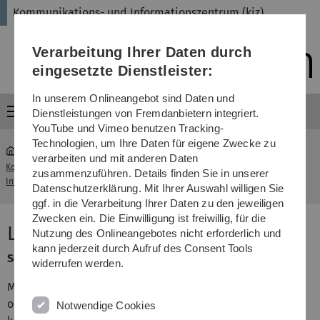
Direkt
Direkt
Direkt
Direkt
Direkt
Kommunikations- und Informationszentrum (kiz)
zur
zum
zum
zur
zur
Hauptnavigation
Inhalt
Funktionsmenü
Fußleiste
Suche
Verarbeitung Ihrer Daten durch
(Sprache,
Drucken,
eingesetzte Dienstleister:
Social
Media)
In unserem Onlineangebot sind Daten und
Menü
Dienstleistungen von Fremdanbietern integriert.
YouTube und Vimeo benutzen Tracking-
Technologien, um Ihre Daten für eigene Zwecke zu
verarbeiten und mit anderen Daten
Kommunikations- und
Lehrevaluationssystem
zusammenzuführen. Details finden Sie in unserer
...
Informationszentrum (kiz)
(EvaSys)
Datenschutzerklärung. Mit Ihrer Auswahl willigen Sie
ggf. in die Verarbeitung Ihrer Daten zu den jeweiligen
Zwecken ein. Die Einwilligung ist freiwillig, für die
Lehrevaluationssystem (EvaSys)
Nutzung des Onlineangebotes nicht erforderlich und
kann jederzeit durch Aufruf des Consent Tools
Service-Kategorie: Lehr- & Lernunterstützung
widerrufen werden.
Mit EvaSys lassen sich Befragungen papierbasiert und
online durchführen. Das System ermöglicht eine
Notwendige Cookies