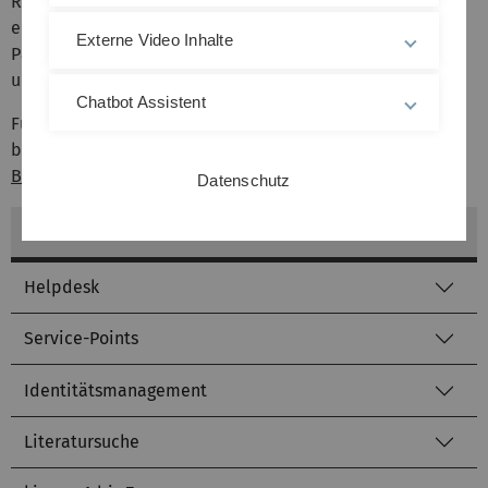
Registrierungsprozedur festgelegt haben. Wir empfehlen
ein Passwort zu wählen, das sich von Ihrem regulären
Externe Video Inhalte
Passwort für die lokal angebotenen Dienste des kiz
unterscheidet.
Chatbot Assistent
Für Anwender der Universität Ulm gelten auf dem
bwUniCluster weiterhin die Bestimmungen der
Benutzerordung des kiz
.
Datenschutz
Kommunikations- und Informationszentrum (kiz)
Helpdesk
Service-Points
Identitätsmanagement
Literatursuche