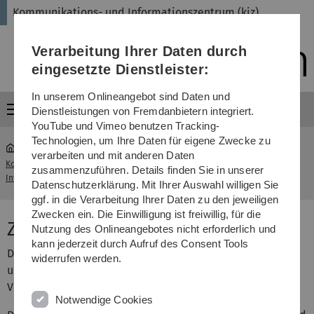
Direkt
Direkt
Direkt
Direkt
Direkt
Kommunikations- und Informationszentrum (kiz)
zur
zum
zum
zur
zur
Hauptnavigation
Inhalt
Funktionsmenü
Fußleiste
Suche
Verarbeitung Ihrer Daten durch
(Sprache,
Drucken,
eingesetzte Dienstleister:
Social
Media)
In unserem Onlineangebot sind Daten und
Menü
Dienstleistungen von Fremdanbietern integriert.
YouTube und Vimeo benutzen Tracking-
Technologien, um Ihre Daten für eigene Zwecke zu
verarbeiten und mit anderen Daten
Kommunikations- und
Zugang
zusammenzuführen. Details finden Sie in unserer
...
Informationszentrum (kiz)
bwUniCluster
Datenschutzerklärung. Mit Ihrer Auswahl willigen Sie
ggf. in die Verarbeitung Ihrer Daten zu den jeweiligen
Zwecken ein. Die Einwilligung ist freiwillig, für die
Zugang zum bwUniCluster
Nutzung des Onlineangebotes nicht erforderlich und
kann jederzeit durch Aufruf des Consent Tools
Das Rechnersystem steht allen Wissenschaftlern
widerrufen werden.
und Studierenden der Universität Ulm unentgeltlich zur
Verfügung.
Notwendige Cookies