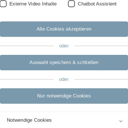
über Zoom statt.
Externe Video Inhalte
Chatbot Assistent
Alle Cookies akzeptieren
ionsverfahrens notwendigen Bescheinigungen
oder
n Abstimmung mit den Promotionssekretariaten der
sses
Auswahl speichern & schließen
he Nationalbibliothek
hrifttum (Dubletten) mit Universitäten und
oder
plattform ELTAB
Nur notwendige Cookies
n, auch exmatrikulierte Studierende, und die noch ihre
romovierende, die ihr Promotionsverfahren an einer
nd extern beenden.
Notwendige Cookies