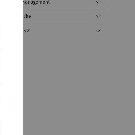
Identitätsmanagement
Literatursuche
kiz von A bis Z