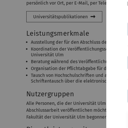
persönlich vor Ort, per E-Mail, per Telefon oder 
Universitätspublikationen
Leistungsmerkmale
Ausstellung der für den Abschluss des Promot
Koordination der Veröffentlichungsschritte i
Universität Ulm
Beratung während des Veröffentlichungsproze
Organisation der Pflichtabgabe für die Deutsc
Tausch von Hochschulschriften und anderem Sc
Schriftentausch über die elektronische Tausch
Nutzergruppen
Alle Personen, die der Universität Ulm angehöre
Abschlussarbeit veröffentlichen möchten: z.B. P
Fakultät der Universität Ulm begonnen haben u