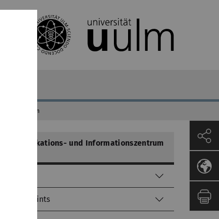
schulschriften
Kommunikations- und Informationszentrum
(kiz)
Helpdesk
Service-Points