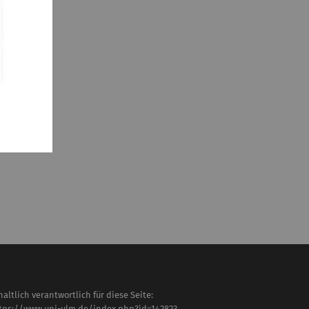
haltlich verantwortlich für diese Seite:
tps://www.uni-ulm.de/index.php?id=142823