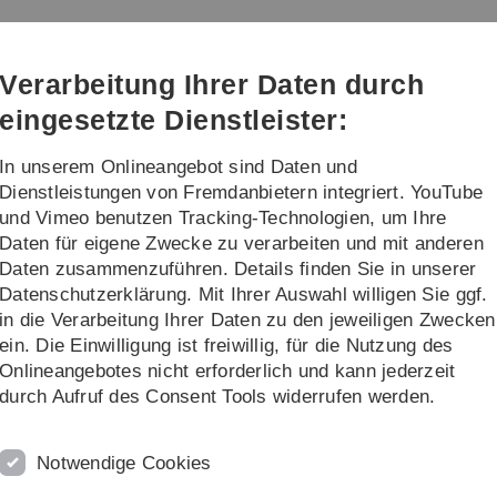
Direkt
Direkt
Direkt
Direkt
Direkt
zur
zum
zum
zur
zur
m (kiz)
Hauptnavigation
Inhalt
Funktionsmenü
Fußleiste
Suche
Verarbeitung Ihrer Daten durch
(Sprache,
Drucken,
eingesetzte Dienstleister:
Social
Media)
In unserem Onlineangebot sind Daten und
alog
Projekte
Weiteres
Dienstleistungen von Fremdanbietern integriert. YouTube
und Vimeo benutzen Tracking-Technologien, um Ihre
Daten für eigene Zwecke zu verarbeiten und mit anderen
ce-Katalog
Forschungsnahe Dienste
Publikationsmanagement
Hoch
Daten zusammenzuführen. Details finden Sie in unserer
Datenschutzerklärung. Mit Ihrer Auswahl willigen Sie ggf.
in die Verarbeitung Ihrer Daten zu den jeweiligen Zwecken
ein. Die Einwilligung ist freiwillig, für die Nutzung des
Onlineangebotes nicht erforderlich und kann jederzeit
durch Aufruf des Consent Tools widerrufen werden.
en und Wissenschaftler nutzen die Dienstleistung, um
ationsschriften, Bachelor- und Masterarbeiten)
institutionellen Repositorium OPARU veröffentlicht. Am
Notwendige Cookies
e Unterstützung des Veröffentlichungsprozesses