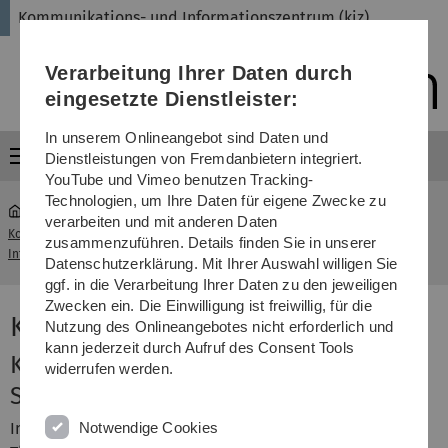
Direkt
Direkt
Direkt
Direkt
Direkt
Kommunikations- und Informationszentrum (kiz)
zur
zum
zum
zur
zur
Hauptnavigation
Inhalt
Funktionsmenü
Fußleiste
Suche
Verarbeitung Ihrer Daten durch
(Sprache,
Drucken,
eingesetzte Dienstleister:
Social
Media)
In unserem Onlineangebot sind Daten und
Menü
Dienstleistungen von Fremdanbietern integriert.
YouTube und Vimeo benutzen Tracking-
Technologien, um Ihre Daten für eigene Zwecke zu
verarbeiten und mit anderen Daten
Kommunikations- und
Kurse, Beratung,
zusammenzuführen. Details finden Sie in unserer
...
Informationszentrum (kiz)
Tutorials
Datenschutzerklärung. Mit Ihrer Auswahl willigen Sie
ggf. in die Verarbeitung Ihrer Daten zu den jeweiligen
Zwecken ein. Die Einwilligung ist freiwillig, für die
Kurse, Beratung & Tutorials
Nutzung des Onlineangebotes nicht erforderlich und
kann jederzeit durch Aufruf des Consent Tools
Kurs "Fit für Referate, GFS und
widerrufen werden.
Seminararbeiten"
Notwendige Cookies
In diesem Kurs lernen Sie, wie Sie Literatur zu Ihrem