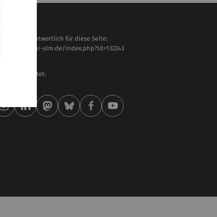
haltlich verantwortlich für diese Seite:
tps://www.uni-ulm.de/index.php?id=132243
ido Hölting
letzt bearbeitet:
 . April 2026