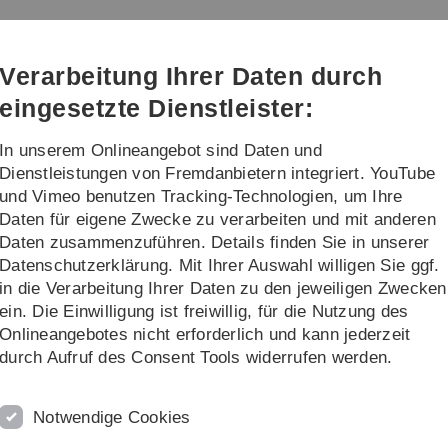
Direkt
Direkt
Direkt
Direkt
Direkt
zur
zum
zum
zur
zur
m (kiz)
Hauptnavigation
Inhalt
Funktionsmenü
Fußleiste
Suche
Verarbeitung Ihrer Daten durch
(Sprache,
Drucken,
eingesetzte Dienstleister:
Social
Media)
In unserem Onlineangebot sind Daten und
alog
Projekte
Weiteres
Dienstleistungen von Fremdanbietern integriert. YouTube
und Vimeo benutzen Tracking-Technologien, um Ihre
Daten für eigene Zwecke zu verarbeiten und mit anderen
ce-Katalog
Forschungsnahe Dienste
Open Access
Lizenz A
Daten zusammenzuführen. Details finden Sie in unserer
Datenschutzerklärung. Mit Ihrer Auswahl willigen Sie ggf.
in die Verarbeitung Ihrer Daten zu den jeweiligen Zwecken
ein. Die Einwilligung ist freiwillig, für die Nutzung des
olgenden rechtlichen Bestimmungen:
Onlineangebotes nicht erforderlich und kann jederzeit
durch Aufruf des Consent Tools widerrufen werden.
tzes zulässig. Insbesondere ist die Vervielfältigung
d eigenen wissenschaftlichen Gebrauchs
Notwendige Cookies
as Recht, auf Wunsch eines Nutzers eine
en (Print-On-Demand). Dieser Dienst verfolgt keine