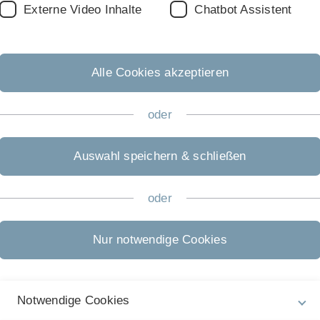
Externe Video Inhalte
Chatbot Assistent
 anderer Weise verändert werden.
chteinhaberin hat das Recht, sein Werk, auch
n und zu verbreiten.
Alle Cookies akzeptieren
önnen nur mit ausdrücklicher Genehmigung des
chteinhaberin geschehen.
oder
Auswahl speichern & schließen
oder
Nur notwendige Cookies
Notwendige Cookies