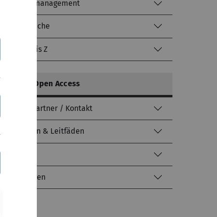
Identitätsmanagement
Literatursuche
kiz von A bis Z
mehr zu: Open Access
Ansprechpartner / Kontakt
Anleitungen & Leitfäden
Downloads
Gut zu wissen