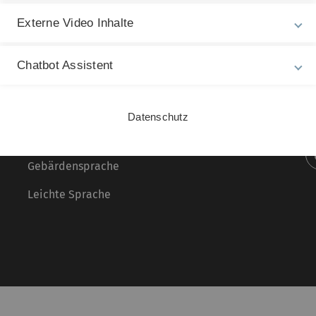
Externe Video Inhalte
Rechtliche Hinweise
In
Chatbot Assistent
ht
Impressum
Gu
Zu
Datenschutz
Datenschutz
20
Barrierefreiheit
Gebärdensprache
Leichte Sprache