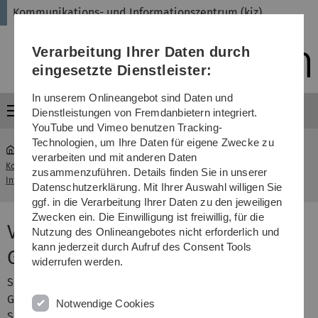
Direkt
Direkt
Direkt
Direkt
Direkt
Kommunikations- und Informationszentrum (kiz)
zur
zum
zum
zur
zur
Hauptnavigation
Inhalt
Funktionsmenü
Fußleiste
Suche
Verarbeitung Ihrer Daten durch
(Sprache,
Drucken,
eingesetzte Dienstleister:
Social
Media)
In unserem Onlineangebot sind Daten und
Menü
Dienstleistungen von Fremdanbietern integriert.
YouTube und Vimeo benutzen Tracking-
Technologien, um Ihre Daten für eigene Zwecke zu
verarbeiten und mit anderen Daten
Kommunikations- und
zusammenzuführen. Details finden Sie in unserer
...
Publikationsmanagement
Informationszentrum (kiz)
Datenschutzerklärung. Mit Ihrer Auswahl willigen Sie
ggf. in die Verarbeitung Ihrer Daten zu den jeweiligen
Zwecken ein. Die Einwilligung ist freiwillig, für die
Verwenden von Bildern,
Nutzung des Onlineangebotes nicht erforderlich und
kann jederzeit durch Aufruf des Consent Tools
Grafiken, Karten
widerrufen werden.
Sie haben Fragen zum Verwenden von Bildern und
Grafiken und zur Einholung von Nutzungsrechten? Fragen
Notwendige Cookies
Sie uns!