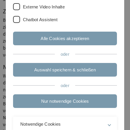
Externe Video Inhalte
Zitieren von Bildern
Chatbot Assistent
Bilder, Grafiken und Karten dürfen grundsätzlich nur dann
zitiert werden, wenn man sich in der Arbeit auch geistig
damit auseinander setzt (sog. Bildzitat). Das Verwenden
Alle Cookies akzeptieren
zu reinen Illustrationszwecken ist nicht zulässig. Das
bedeutet, dass zwischen Text und Bild ein innerer Bezug
oder
vorhanden sein muss (§51, Nr. 1 UrhG).
Nutzungsrechte einholen
Auswahl speichern & schließen
Wenn das nicht der Fall ist, sollten Sie sich Lizenzen für
die Bilder/Grafiken/Karten besorgen um diese dennoch
oder
nutzen zu können oder aber auf frei nutzbare Objekte
zurückgreifen (z.B. mit Creative-Commons-Lizenz). Die
Nur notwendige Cookies
Bilder, Grafiken und Karten sind nach den im Text
verwendeten Regeln korrekt zu zitieren. Bei eingeholten
Nutzungsrechten sind die Lizenzhinweise in jedem Falle
Notwendige Cookies
verpflichtend genau so anzubringen, wie in Ihrer Lizenz