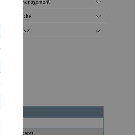
Identitätsmanagement
Literatursuche
kiz von A bis Z
en-Württemberg)