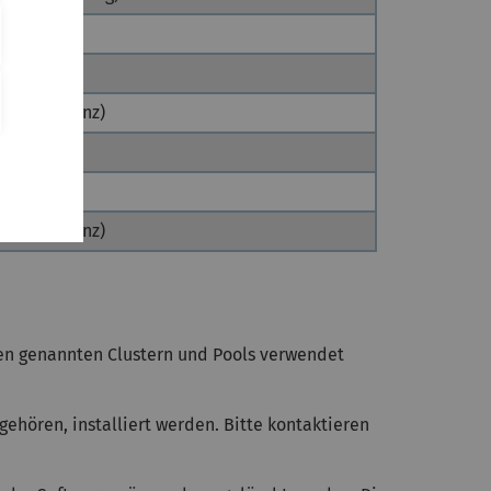
(Campuslizenz)
(Campuslizenz)
ben genannten Clustern und Pools verwendet
gehören, installiert werden. Bitte kontaktieren