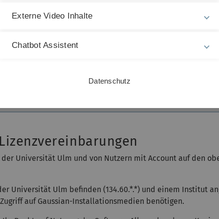
a, nach Laden des Softwaremoduls (Campuslizenz)
Externe Video Inhalte
a, via Windows Start-Menü (Campuslizenz)
Chatbot Assistent
a, für Zugriff auf Medien bitte Softwaresupport kontaktieren 
ein, Lizenz nur für Rechner im Campusbereich gültig
Datenschutz
ein, Lizenz nur für Rechner im Campusbereich gültig
a, für Zugriff auf Medien bitte Softwaresupport kontaktieren 
Lizenzvereinbarungen
 der Universität Ulm und von Nutzern mit Account auf den o
der Universität Ulm befinden (134.60.*.*) und einem Institut an
Zugriff auf Gaussian-Installationsmedien benötigen.