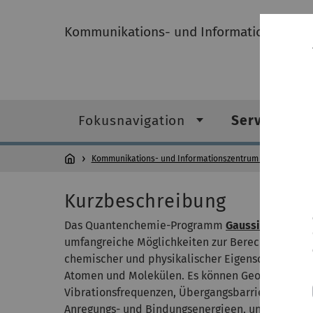
Kommunikations- und Informationszentru
Fokusnavigation
Service-Kat
Kommunikations- und Informationszentrum (kiz)
Servi
Kurzbeschreibung
Das Quantenchemie-Programm
Gaussian
bietet
umfangreiche Möglichkeiten zur Berechnung
chemischer und physikalischer Eigenschaften vo
Atomen und Molekülen. Es können Geometrien,
Vibrationsfrequenzen, Übergangsbarrieren,
Anregungs- und Bindungsenergieen, und viele