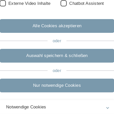
Externe Video Inhalte
Chatbot Assistent
d Basissätzen stehen zur Verfügung. Eine besondere
ischen Chemie.
Alle Cookies akzeptieren
ssende grafische Benutzeroberfläche. Neben der 3D-
 kann man mit GaussView auch Gaussian-Jobs (command-
oder
 erweiterte Analysemöglichkeiten von chemischen
Auswahl speichern & schließen
 direkt via Gaussian Input Datei aufgerufen und
oder
sität Ulm
Nur notwendige Cookies
Verfügbarkeit
ein, Lizenz nur auf Rechnern am Standort Ulm gültig
Notwendige Cookies
a, nach Laden des Softwaremoduls (alle F&L-Nutzer aus Bad