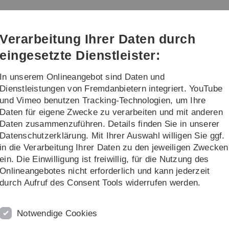
Direkt
Direkt
Direkt
Direkt
Direkt
zur
zum
zum
zur
zur
m (kiz)
Hauptnavigation
Inhalt
Funktionsmenü
Fußleiste
Suche
Verarbeitung Ihrer Daten durch
(Sprache,
Drucken,
eingesetzte Dienstleister:
Social
Media)
In unserem Onlineangebot sind Daten und
alog
Projekte
Weiteres
Dienstleistungen von Fremdanbietern integriert. YouTube
und Vimeo benutzen Tracking-Technologien, um Ihre
Daten für eigene Zwecke zu verarbeiten und mit anderen
ce-Katalog
Software
Software-Katalog
Gaussian
Daten zusammenzuführen. Details finden Sie in unserer
Datenschutzerklärung. Mit Ihrer Auswahl willigen Sie ggf.
in die Verarbeitung Ihrer Daten zu den jeweiligen Zwecken
ein. Die Einwilligung ist freiwillig, für die Nutzung des
Onlineangebotes nicht erforderlich und kann jederzeit
durch Aufruf des Consent Tools widerrufen werden.
n
Notwendige Cookies