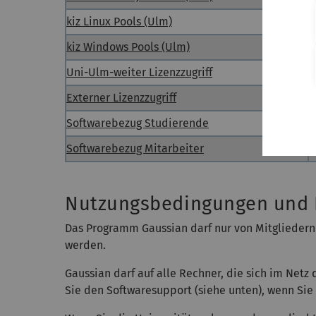
kiz Linux Pools (Ulm)
J
kiz Windows Pools (Ulm)
J
Uni-Ulm-weiter Lizenzzugriff
J
Externer Lizenzzugriff
N
Softwarebezug Studierende
N
Softwarebezug Mitarbeiter
J
Nutzungsbedingungen und 
Das Programm Gaussian darf nur von Mitgliedern
werden.
Gaussian darf auf alle Rechner, die sich im Netz 
Sie den Softwaresupport (siehe unten), wenn Sie 