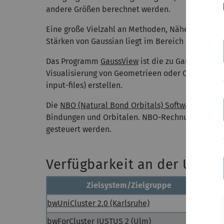
andere Größen berechnet werden.
Eine große Vielzahl an Methoden, Näherungen un
Stärken von Gaussian liegt im Bereich der organ
Das Programm
GaussView
ist die zu Gaussian pa
Visualisierung von Geometrieen oder Orbitalen
input-files) erstellen.
Die
NBO (Natural Bond Orbitals) Software
bietet
Bindungen und Orbitalen. NBO-Rechnungen können
gesteuert werden.
Verfügbarkeit an der Univer
Zielsystem/Zielgruppe
bwUniCluster 2.0 (Karlsruhe)
N
bwForCluster JUSTUS 2 (Ulm)
J