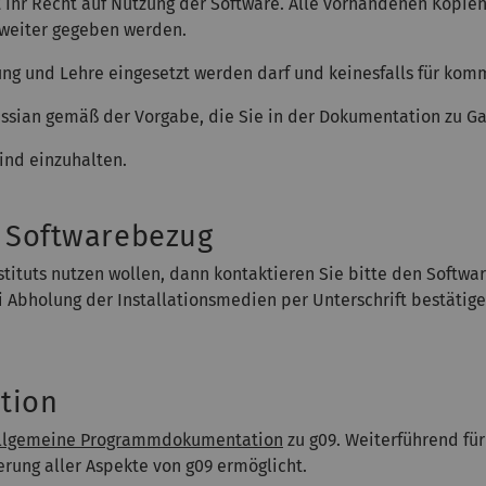
ht Ihr Recht auf Nutzung der Software. Alle vorhandenen Kopi
 weiter gegeben werden.
ung und Lehre eingesetzt werden darf und keinesfalls für kom
Gaussian gemäß der Vorgabe, die Sie in der Dokumentation zu 
sind einzuhalten.
d Softwarebezug
tituts nutzen wollen, dann kontaktieren Sie bitte den Softwa
 Abholung der Installationsmedien per Unterschrift bestätig
tion
llgemeine Programmdokumentation
zu g09. Weiterführend für
erung aller Aspekte von g09 ermöglicht.