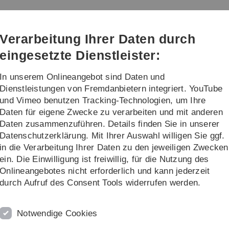
Direkt
Direkt
Direkt
Direkt
Direkt
zur
zum
zum
zur
zur
m (kiz)
Hauptnavigation
Inhalt
Funktionsmenü
Fußleiste
Suche
Verarbeitung Ihrer Daten durch
(Sprache,
Drucken,
eingesetzte Dienstleister:
Social
Media)
In unserem Onlineangebot sind Daten und
alog
Projekte
Weiteres
Dienstleistungen von Fremdanbietern integriert. YouTube
und Vimeo benutzen Tracking-Technologien, um Ihre
Daten für eigene Zwecke zu verarbeiten und mit anderen
res
Campus-Navigation
Hörsaalfinder
SR N24 104
Daten zusammenzuführen. Details finden Sie in unserer
Datenschutzerklärung. Mit Ihrer Auswahl willigen Sie ggf.
in die Verarbeitung Ihrer Daten zu den jeweiligen Zwecken
ein. Die Einwilligung ist freiwillig, für die Nutzung des
Onlineangebotes nicht erforderlich und kann jederzeit
durch Aufruf des Consent Tools widerrufen werden.
Notwendige Cookies