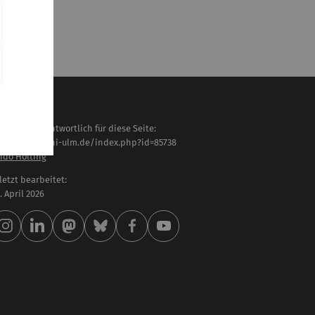
haltlich verantwortlich für diese Seite:
tps://www.uni-ulm.de/index.php?id=85738
ido Hölting
letzt bearbeitet:
 . April 2026