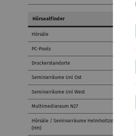
Hörsaalfinder
Hörsäle
PC-Pools
Druckerstandorte
Seminarräume Uni Ost
Seminarräume Uni West
Multimediaraum N27
Hörsäle / Seminarräume Helmholtzstraße
(HH)