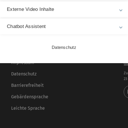
Externe Video Inhalte
Chatbot Assistent
Datenschutz
Rechtliche Hinweise
In
ht
Impressum
Gu
Zu
Datenschutz
23
Barrierefreiheit
Gebärdensprache
Leichte Sprache