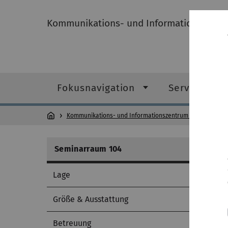
Kommunikations- und Informationszentru
Fokusnavigation
Service-Kat
Kommunikations- und Informationszentrum (kiz)
Weite
Seminarraum 104
Lage
Größe & Ausstattung
Betreuung