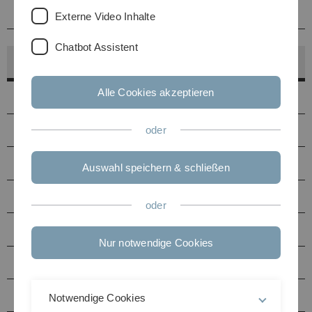
Betreuung
Externe Video Inhalte
Chatbot Assistent
Hörsaalfinder
Alle Cookies akzeptieren
Hörsäle
PC-Pools
oder
Druckerstandorte
Auswahl speichern & schließen
Seminarräume Uni Ost
oder
Seminarräume Uni West
Nur notwendige Cookies
Multimediaraum N27
Hörsäle / Seminarräume Helmholtzstraße (HH)
Notwendige Cookies