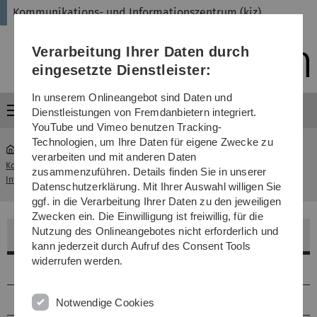
Direkt
Direkt
Direkt
Direkt
Direkt
Kommunikations- und Informationszentrum (kiz)
zur
zum
zum
zur
zur
Hauptnavigation
Inhalt
Funktionsmenü
Fußleiste
Suche
Verarbeitung Ihrer Daten durch
(Sprache,
Drucken,
eingesetzte Dienstleister:
Social
Media)
In unserem Onlineangebot sind Daten und
Menü
Dienstleistungen von Fremdanbietern integriert.
YouTube und Vimeo benutzen Tracking-
Technologien, um Ihre Daten für eigene Zwecke zu
verarbeiten und mit anderen Daten
Kommunikations- und
N27 2059
zusammenzuführen. Details finden Sie in unserer
...
Informationszentrum (kiz)
(Multimediaraum)
Datenschutzerklärung. Mit Ihrer Auswahl willigen Sie
ggf. in die Verarbeitung Ihrer Daten zu den jeweiligen
Zwecken ein. Die Einwilligung ist freiwillig, für die
Nutzung des Onlineangebotes nicht erforderlich und
Multimediaraum 2059
kann jederzeit durch Aufruf des Consent Tools
widerrufen werden.
Lage
Größe & Ausstattung
Notwendige Cookies