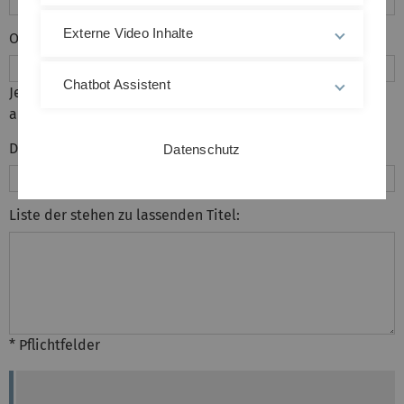
Externe Video Inhalte
Option:
*
Chatbot Assistent
Je nach ausgewählter Option geben Sie bitte außerdem
an:
Datum der Prüfung:
Datenschutz
Liste der stehen zu lassenden Titel:
* Pflichtfelder