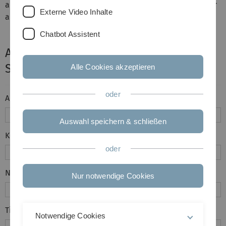
abräumen können. Füllen Sie bitte das folgende Formular
Externe Video Inhalte
aus:
Chatbot Assistent
Angaben zur Verwaltung eines
Semesterapparats
Alle Cookies akzeptieren
oder
Ansprechpartner:
*
Auswahl speichern & schließen
Kontakt E-Mail-Adresse:
*
oder
Name des Dozenten:
Nur notwendige Cookies
Titel des Semesterapparats:
*
Notwendige Cookies