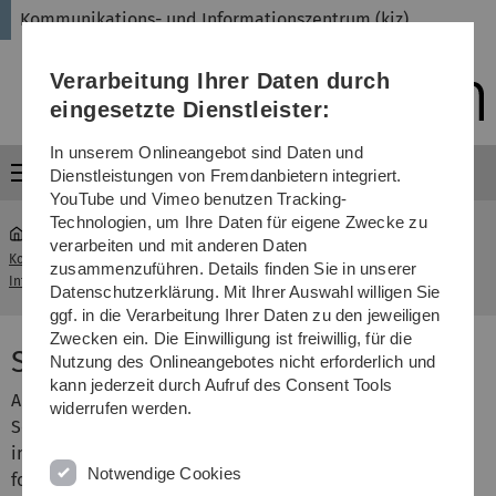
Direkt
Direkt
Direkt
Direkt
Direkt
Kommunikations- und Informationszentrum (kiz)
zur
zum
zum
zur
zur
Hauptnavigation
Inhalt
Funktionsmenü
Fußleiste
Suche
Verarbeitung Ihrer Daten durch
(Sprache,
Drucken,
eingesetzte Dienstleister:
Social
Media)
In unserem Onlineangebot sind Daten und
Menü
Dienstleistungen von Fremdanbietern integriert.
YouTube und Vimeo benutzen Tracking-
Technologien, um Ihre Daten für eigene Zwecke zu
verarbeiten und mit anderen Daten
Kommunikations- und
Antrags- &
zusammenzuführen. Details finden Sie in unserer
...
Informationszentrum (kiz)
Auftragsformulare
Datenschutzerklärung. Mit Ihrer Auswahl willigen Sie
ggf. in die Verarbeitung Ihrer Daten zu den jeweiligen
Zwecken ein. Die Einwilligung ist freiwillig, für die
Semesterapparat verwalten
Nutzung des Onlineangebotes nicht erforderlich und
kann jederzeit durch Aufruf des Consent Tools
Am Ende eines Semesters fragen wir Sie, was mit Ihrem
widerrufen werden.
Semesterapparat geschehen soll. Sie können uns helfen,
indem Sie uns mitteilen, ob Ihr Semesterapparat für das
Notwendige Cookies
folgende Semester stehenbleiben soll, oder wir ihn