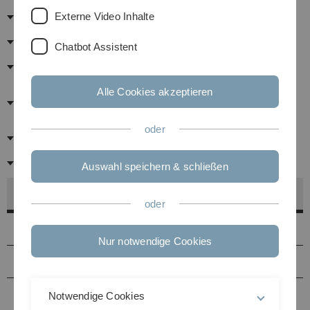
Print-Medien
Externe Video Inhalte
Open-Access-Dokumente
Chatbot Assistent
Fachportale
"Soziale Netzwerke" für
Alle Cookies akzeptieren
Wissenschaftler
oder
Institutionen und Gesellschaften
Sonstige Services
Auswahl speichern & schließen
Kommunikations- und Informationszentrum (kiz)
oder
Helpdesk
Nur notwendige Cookies
Service-Points
Identitätsmanagement
Notwendige Cookies