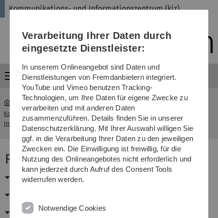
Direkt
Direkt
Direkt
Direkt
Direkt
Kommunikations- und Informationszentrum (kiz)
zur
zum
zum
zur
zur
Hauptnavigation
Inhalt
Funktionsmenü
Fußleiste
Suche
Verarbeitung Ihrer Daten durch
(Sprache,
Drucken,
eingesetzte Dienstleister:
Social
Media)
In unserem Onlineangebot sind Daten und
Menü
Dienstleistungen von Fremdanbietern integriert.
YouTube und Vimeo benutzen Tracking-
Technologien, um Ihre Daten für eigene Zwecke zu
verarbeiten und mit anderen Daten
Kommunikations- und
zusammenzuführen. Details finden Sie in unserer
...
Publikationsmanagement
Informationszentrum (kiz)
Datenschutzerklärung. Mit Ihrer Auswahl willigen Sie
ggf. in die Verarbeitung Ihrer Daten zu den jeweiligen
Zwecken ein. Die Einwilligung ist freiwillig, für die
Fachinformationen Chemie
Nutzung des Onlineangebotes nicht erforderlich und
kann jederzeit durch Aufruf des Consent Tools
Fachdatenbanken (DBIS-Teilsicht)
widerrufen werden.
E-Journals (EZB-Teilsicht)
Notwendige Cookies
E-Books