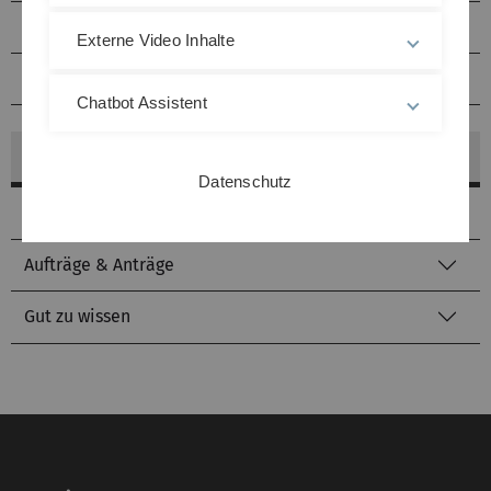
Literatursuche
Externe Video Inhalte
kiz von A bis Z
Chatbot Assistent
mehr zu: Fachinformationen
Datenschutz
Ansprechpartner / Kontakt
Aufträge & Anträge
Gut zu wissen