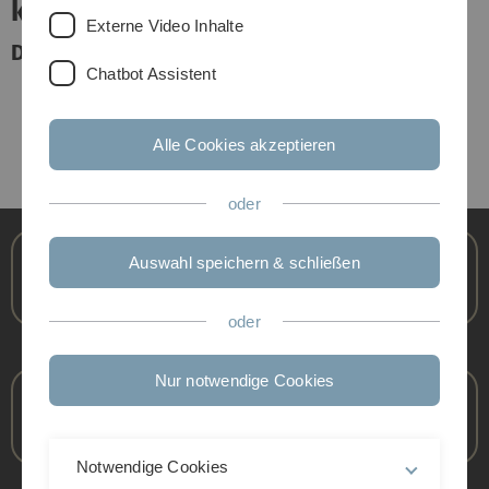
kiz?
Externe Video Inhalte
-Katalog gibt Antwort
Der Service
Chatbot Assistent
Previous
Next
Alle Cookies akzeptieren
Slider
anhalten/starten
oder
Auswahl speichern & schließen
Studierende
oder
Nur notwendige Cookies
Forschende
Notwendige Cookies