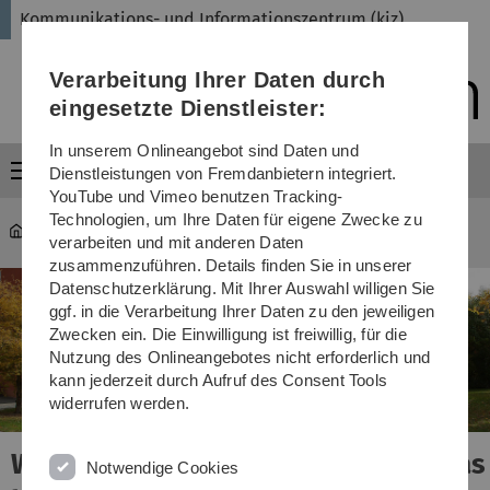
Direkt
Direkt
Direkt
Direkt
Direkt
Kommunikations- und Informationszentrum (kiz)
zur
zum
zum
zur
zur
Hauptnavigation
Inhalt
Funktionsmenü
Fußleiste
Suche
Verarbeitung Ihrer Daten durch
(Sprache,
Drucken,
eingesetzte Dienstleister:
Social
Media)
In unserem Onlineangebot sind Daten und
Menü
Dienstleistungen von Fremdanbietern integriert.
YouTube und Vimeo benutzen Tracking-
Technologien, um Ihre Daten für eigene Zwecke zu
Kommunikations- und Informationszentrum (kiz)
verarbeiten und mit anderen Daten
zusammenzuführen. Details finden Sie in unserer
Datenschutzerklärung. Mit Ihrer Auswahl willigen Sie
ggf. in die Verarbeitung Ihrer Daten zu den jeweiligen
Zwecken ein. Die Einwilligung ist freiwillig, für die
Nutzung des Onlineangebotes nicht erforderlich und
kann jederzeit durch Aufruf des Consent Tools
widerrufen werden.
ienstleistungen bietet das
Welche D
Notwendige Cookies