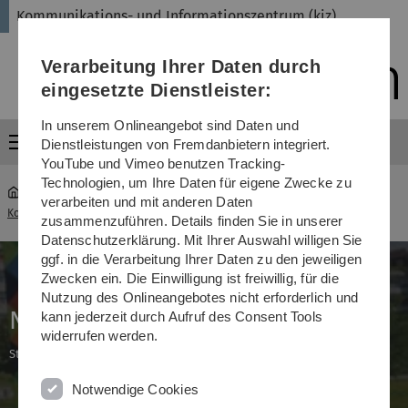
Direkt
Direkt
Direkt
Direkt
Direkt
Kommunikations- und Informationszentrum (kiz)
zur
zum
zum
zur
zur
Hauptnavigation
Inhalt
Funktionsmenü
Fußleiste
Suche
Verarbeitung Ihrer Daten durch
(Sprache,
Drucken,
eingesetzte Dienstleister:
Social
Media)
In unserem Onlineangebot sind Daten und
Menü
Dienstleistungen von Fremdanbietern integriert.
YouTube und Vimeo benutzen Tracking-
Technologien, um Ihre Daten für eigene Zwecke zu
verarbeiten und mit anderen Daten
Kommunikations- und Informationszentrum (kiz)
...
UO-N24-251
zusammenzuführen. Details finden Sie in unserer
Datenschutzerklärung. Mit Ihrer Auswahl willigen Sie
ggf. in die Verarbeitung Ihrer Daten zu den jeweiligen
Zwecken ein. Die Einwilligung ist freiwillig, für die
Nutzung des Onlineangebotes nicht erforderlich und
N24-251
kann jederzeit durch Aufruf des Consent Tools
widerrufen werden.
Standort: Uni Ost, Gebäude: N24, Raumnummer: 251
Notwendige Cookies