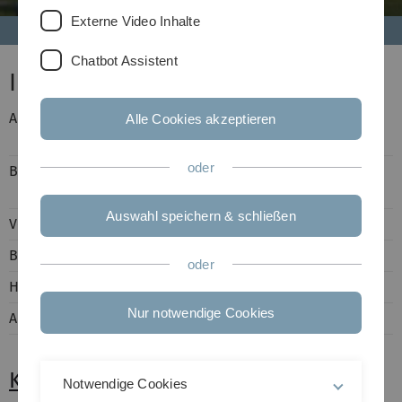
Externe Video Inhalte
Chatbot Assistent
Informationen
Anschlüsse
Am Fenster: HDMI, VGA mit
Alle Cookies akzeptieren
Ton (3,5 mm Klinke)
oder
Beamer
Auflösung:
FullHD
(1920x1080)
Auswahl speichern & schließen
Vorlesungsaufzeichnungen
-
Besonderheiten
-
oder
Hauptnutzer
Fakultät Physik
Nur notwendige Cookies
Art des Raumes
Seminarraum
Kontakt
Notwendige Cookies