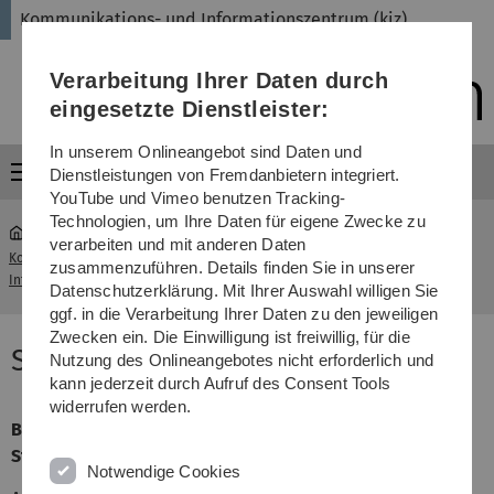
Direkt
Direkt
Direkt
Direkt
Direkt
Kommunikations- und Informationszentrum (kiz)
zur
zum
zum
zur
zur
Hauptnavigation
Inhalt
Funktionsmenü
Fußleiste
Suche
Verarbeitung Ihrer Daten durch
(Sprache,
Drucken,
eingesetzte Dienstleister:
Social
Media)
In unserem Onlineangebot sind Daten und
Menü
Dienstleistungen von Fremdanbietern integriert.
YouTube und Vimeo benutzen Tracking-
Technologien, um Ihre Daten für eigene Zwecke zu
verarbeiten und mit anderen Daten
Kommunikations- und
Antrags- &
zusammenzuführen. Details finden Sie in unserer
...
Informationszentrum (kiz)
Auftragsformulare
Datenschutzerklärung. Mit Ihrer Auswahl willigen Sie
ggf. in die Verarbeitung Ihrer Daten zu den jeweiligen
Zwecken ein. Die Einwilligung ist freiwillig, für die
Störungsmeldung Telefonanlage
Nutzung des Onlineangebotes nicht erforderlich und
kann jederzeit durch Aufruf des Consent Tools
widerrufen werden.
Bitte verwenden Sie dieses Formular nur für
Störungsmeldungen im Bereich der Telefonie!
Notwendige Cookies