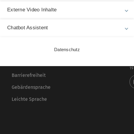
Externe Video Inhalte
Chatbot Assistent
Rechtliche Hinweise
In
ht
Datenschutz
Impressum
Gu
Zu
Datenschutz
19
Barrierefreiheit
Gebärdensprache
Leichte Sprache