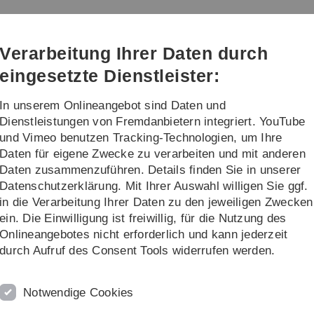
Direkt
Direkt
Direkt
Direkt
Direkt
zur
zum
zum
zur
zur
m (kiz)
Hauptnavigation
Inhalt
Funktionsmenü
Fußleiste
Suche
Verarbeitung Ihrer Daten durch
(Sprache,
Drucken,
eingesetzte Dienstleister:
Social
Media)
In unserem Onlineangebot sind Daten und
alog
Projekte
Weiteres
Dienstleistungen von Fremdanbietern integriert. YouTube
und Vimeo benutzen Tracking-Technologien, um Ihre
Daten für eigene Zwecke zu verarbeiten und mit anderen
ce-Katalog
Informationssicherheit
Digitale Zertifikate
DFN Global Nutzer
Daten zusammenzuführen. Details finden Sie in unserer
Datenschutzerklärung. Mit Ihrer Auswahl willigen Sie ggf.
in die Verarbeitung Ihrer Daten zu den jeweiligen Zwecken
ein. Die Einwilligung ist freiwillig, für die Nutzung des
nicht mehr zur Verfügung.
Onlineangebotes nicht erforderlich und kann jederzeit
durch Aufruf des Consent Tools widerrufen werden.
Harica
bezogen werden. Dort finden Sie auch
rtifikaten in das E-Mail Programm.
Notwendige Cookies