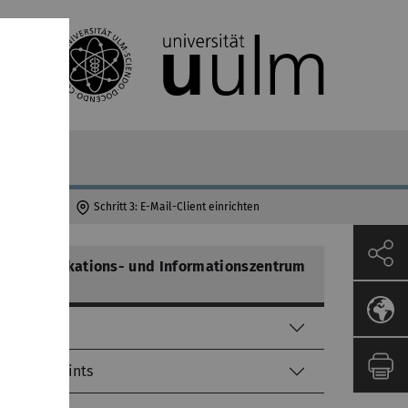
zertifikate
Schritt 3: E-Mail-Client einrichten
Kommunikations- und Informationszentrum
(kiz)
Helpdesk
Service-Points