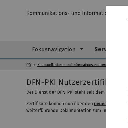
Kommunikations- und Informationszentru
Fokusnavigation
Service-Kat
Kommunikations- und Informationszentrum (kiz)
Servi
DFN-PKI Nutzerzertifikate
Der Dienst der DFN-PKI steht seit dem 30.8.2023 
Zertifikate können nun über den
neuen Anbieter 
weiterführende Dokumentation zum Import von Ze