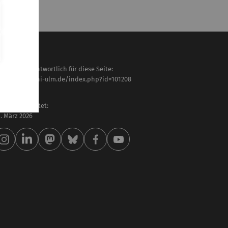
haltlich verantwortlich für diese Seite:
tps://www.uni-ulm.de/index.php?id=101208
ido Hölting
letzt bearbeitet:
 . März 2026