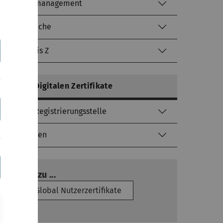
Identitätsmanagement
Literatursuche
kiz von A bis Z
mehr zu: Digitalen Zertifikate
Kontakt / Registrierungsstelle
Gut zu wissen
Zurück zu ...
DFN Global Nutzerzertifikate